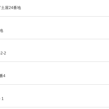
グ土屋24番地
番地
2-2
番4
－1