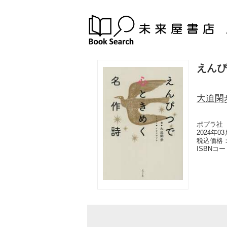
えんぴ
大迫閑
ポプラ社
2024年0
税込価格：
ISBNコ