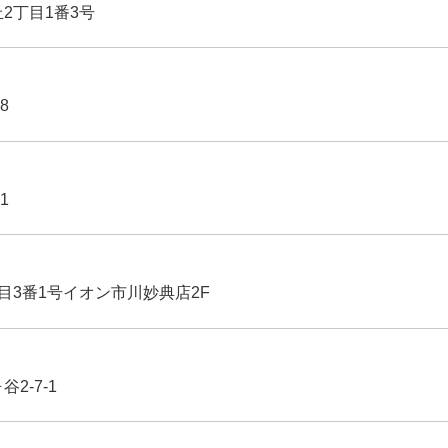
丘2丁目1番3号
8
1
丁目3番1号イオン市川妙典店2F
2-7-1