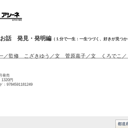
お話 発見・発明編
（１分で一生：一生つづく、好きが見つか
一／監修 こざきゆう／文 菅原嘉子／文 くろでこ／
3月発売
1320円
ード：
9784591181249