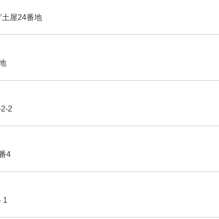
グ土屋24番地
番地
2-2
番4
－1