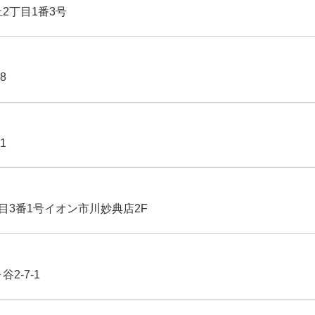
丘2丁目1番3号
8
1
丁目3番1号イオン市川妙典店2F
2-7-1