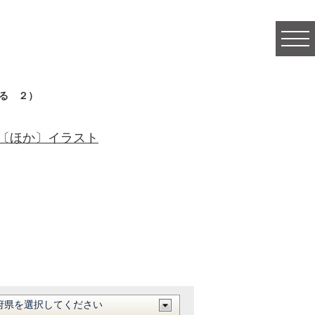
togg
navi
る ２）
〔ほか〕イラスト