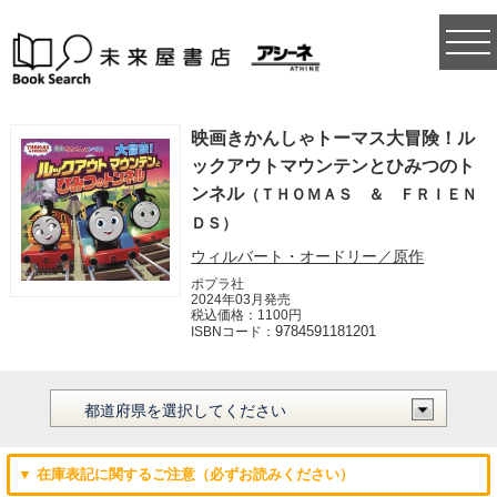
togg
navi
映画きかんしゃトーマス大冒険！ル
ックアウトマウンテンとひみつのト
ンネル
（ＴＨＯＭＡＳ ＆ ＦＲＩＥＮ
ＤＳ）
ウィルバート・オードリー／原作
ポプラ社
2024年03月発売
税込価格：1100円
9784591181201
ISBNコード：
▼ 在庫表記に関するご注意（必ずお読みください）