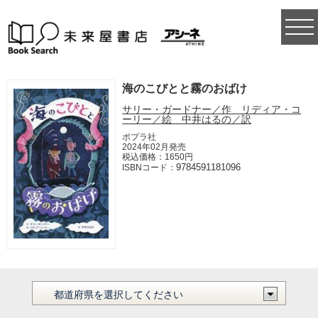
togg
navi
海のこびとと霧のおばけ
サリー・ガードナー／作 リディア・コ
ーリー／絵 中井はるの／訳
ポプラ社
2024年02月発売
税込価格：1650円
9784591181096
ISBNコード：