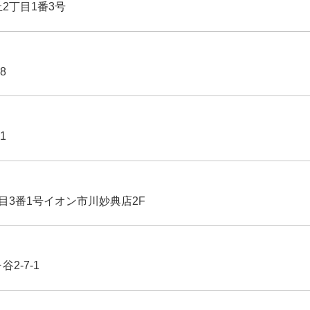
丘2丁目1番3号
8
1
丁目3番1号イオン市川妙典店2F
2-7-1