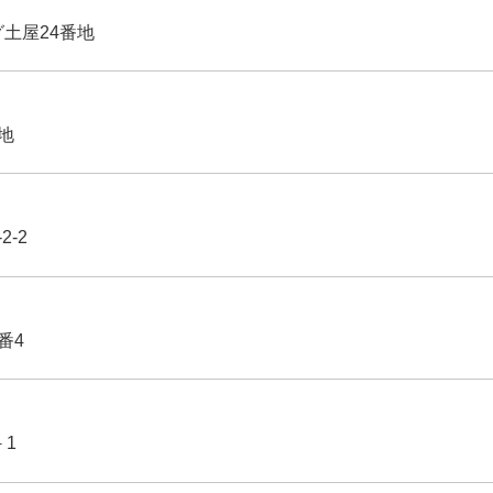
グ土屋24番地
番地
2-2
番4
－1