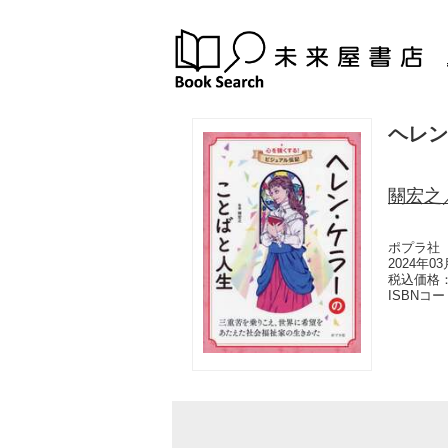
ヘレン
關宏之
ポプラ社
2024年0
税込価格：
ISBNコ