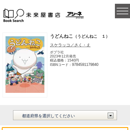
togg
navi
うどんねこ
（うどんねこ １）
スケラッコ／さく・え
ポプラ社
2023年12月発売
税込価格：1540円
9784591179840
ISBNコード：