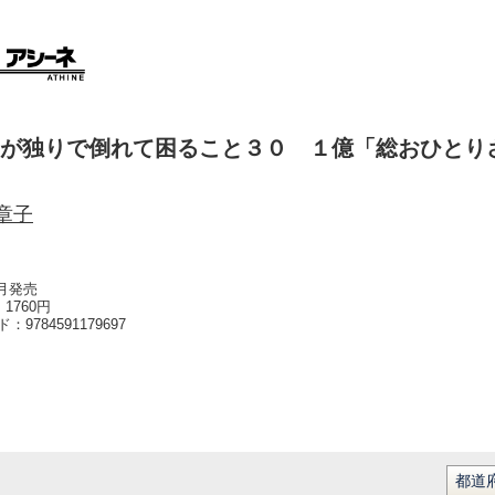
が独りで倒れて困ること３０ １億「総おひとり
章子
1月発売
1760円
ード：
9784591179697