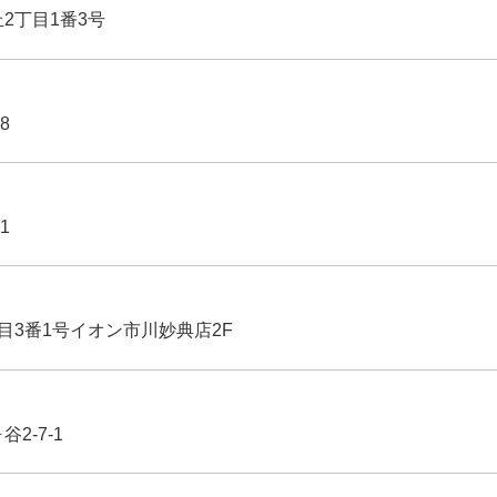
丘2丁目1番3号
8
1
丁目3番1号イオン市川妙典店2F
2-7-1