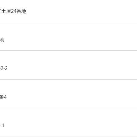
グ土屋24番地
番地
2-2
番4
－1