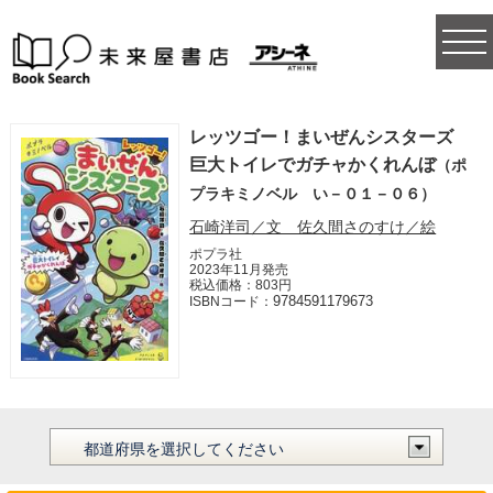
togg
navi
レッツゴー！まいぜんシスターズ
巨大トイレでガチャかくれんぼ
（ポ
プラキミノベル い－０１－０６）
石崎洋司／文 佐久間さのすけ／絵
ポプラ社
2023年11月発売
税込価格：803円
9784591179673
ISBNコード：