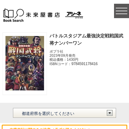
togg
navi
バトルスタジアム最強決定戦戦国武
将ナンバーワン
ポプラ社
2023年09月発売
税込価格：1430円
9784591178416
ISBNコード：