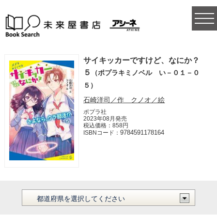
togg
navi
サイキッカーですけど、なにか？
５
（ポプラキミノベル い－０１－０
５）
石崎洋司／作 クノオ／絵
ポプラ社
2023年08月発売
税込価格：858円
9784591178164
ISBNコード：