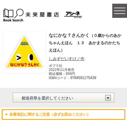
togg
navi
なにかな？さんかく
（０歳からのあか
ちゃんえほん １３ あかまるのかたち
えほん）
しみずだいすけ／作
ポプラ社
2022年11月発売
税込価格：858円
9784591175439
ISBNコード：
▼ 在庫表記に関するご注意（必ずお読みください）