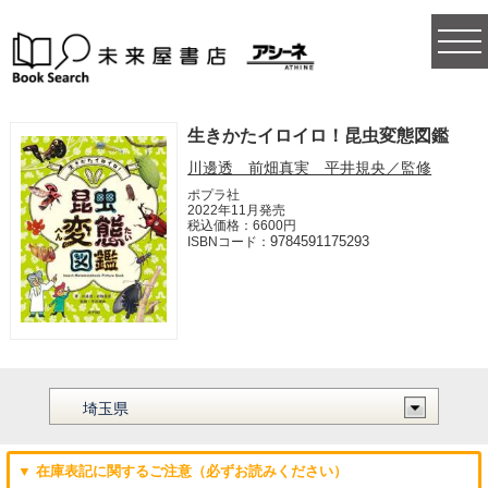
togg
navi
生きかたイロイロ！昆虫変態図鑑
川邊透 前畑真実 平井規央／監修
ポプラ社
2022年11月発売
税込価格：6600円
9784591175293
ISBNコード：
▼ 在庫表記に関するご注意（必ずお読みください）