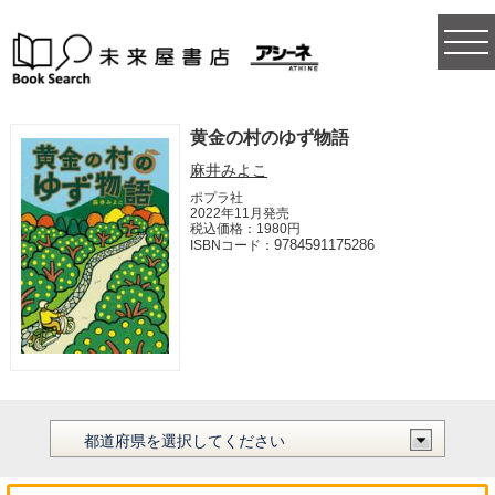
togg
navi
黄金の村のゆず物語
麻井みよこ
ポプラ社
2022年11月発売
税込価格：1980円
9784591175286
ISBNコード：