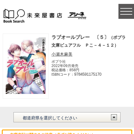
togg
navi
ラブオールプレー 〔５〕
（ポプラ
文庫ピュアフル Ｐこ－４－１２）
小瀬木麻美
ポプラ社
2022年09月発売
税込価格：858円
9784591175170
ISBNコード：