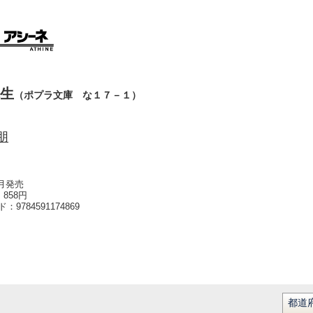
生
（ポプラ文庫 な１７－１）
朋
9月発売
858円
ード：
9784591174869