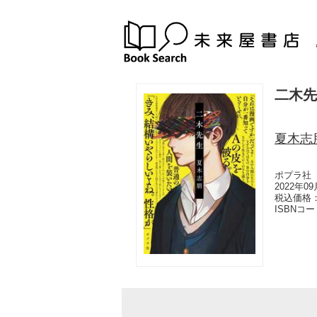
二木先
夏木志
ポプラ社
2022年0
税込価格：
ISBNコ