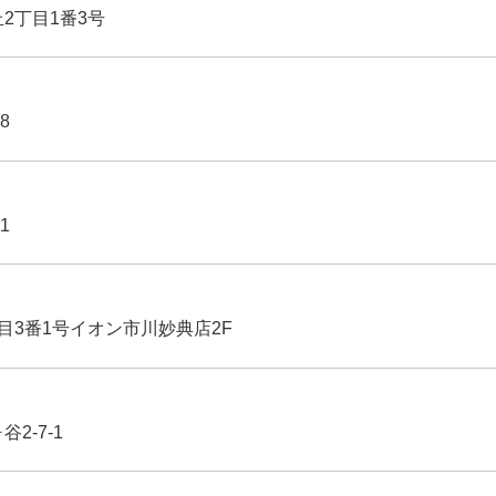
丘2丁目1番3号
8
1
丁目3番1号イオン市川妙典店2F
2-7-1