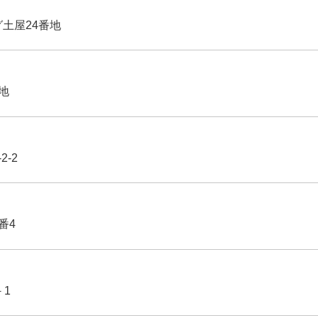
グ土屋24番地
番地
2-2
番4
－1