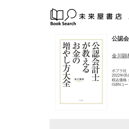
公認会
金川顕
ポプラ社
2022年0
税込価格：
ISBNコ