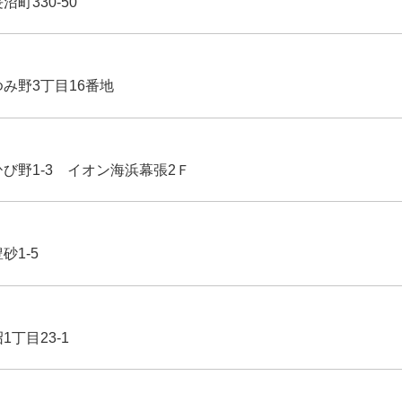
沼町330-50
ゆみ野3丁目16番地
ひび野1-3 イオン海浜幕張2Ｆ
豊砂1-5
1丁目23-1