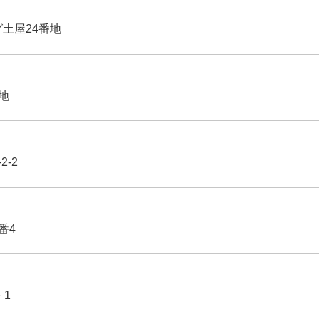
グ土屋24番地
番地
2-2
番4
－1