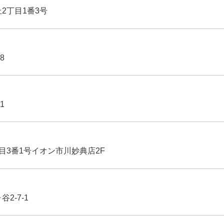
丘2丁目1番3号
8
1
丁目3番1号イオン市川妙典店2F
2-7-1