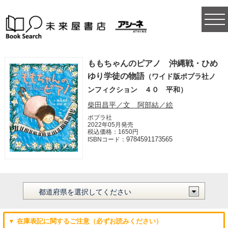
togg
navi
ももちゃんのピアノ 沖縄戦・ひめ
ゆり学徒の物語
（ワイド版ポプラ社ノ
ンフィクション ４０ 平和）
柴田昌平／文 阿部結／絵
ポプラ社
2022年05月発売
税込価格：1650円
9784591173565
ISBNコード：
▼ 在庫表記に関するご注意（必ずお読みください）