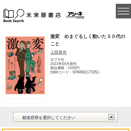
togg
navi
激変 めまぐるしく動いた３０代の
こと
上田晋也
ポプラ社
2022年04月発売
税込価格：1540円
9784591173251
ISBNコード：