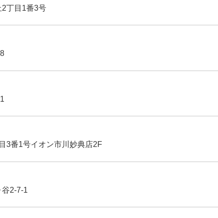
丘2丁目1番3号
8
1
丁目3番1号イオン市川妙典店2F
2-7-1