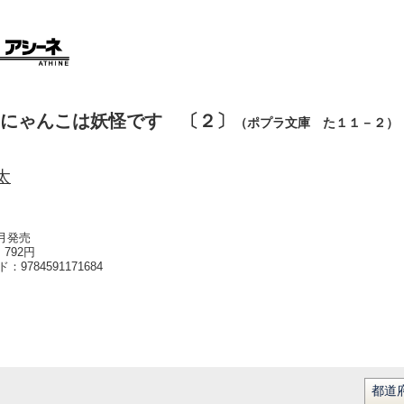
にゃんこは妖怪です 〔２〕
（ポプラ文庫 た１１－２）
太
9月発売
792円
ード：
9784591171684