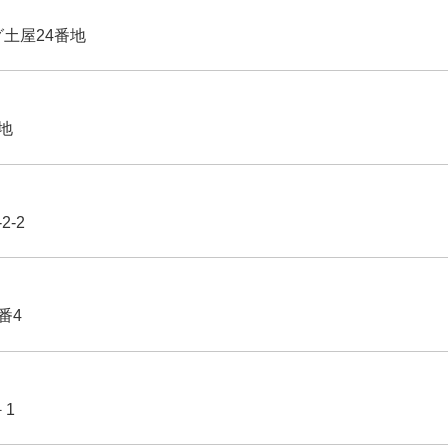
グ土屋24番地
番地
2-2
番4
－1