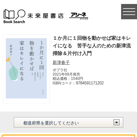
togg
navi
１か月に１回物を動かせば家はキレ
イになる 苦手な人のための新津流
掃除＆片付け入門
新津春子
ポプラ社
2021年09月発売
税込価格：1540円
9784591171202
ISBNコード：