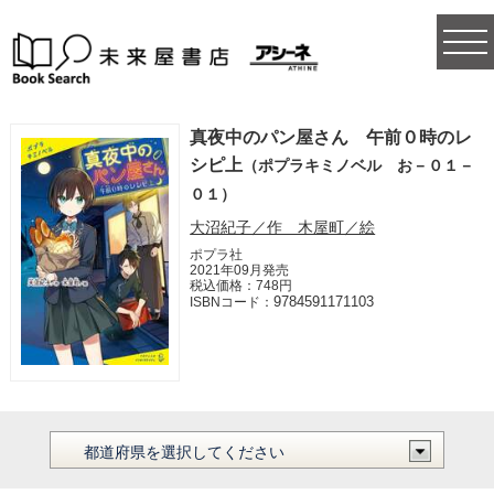
togg
navi
真夜中のパン屋さん 午前０時のレ
シピ上
（ポプラキミノベル お－０１－
０１）
大沼紀子／作 木屋町／絵
ポプラ社
2021年09月発売
税込価格：748円
9784591171103
ISBNコード：