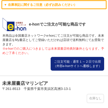
▼ 在庫表記に関するご注意（必ずお読みください）
e-honでご注文が可能な商品です
本商品は全国書店ネットワークe-honにてご注文が可能な商品です。未来
屋書店をMy書店としてご登録いただければ店頭で送料無料にてお受取で
きます。
※e-honでのご購入につきましては未来屋書店特典対象外となります。予
めご了承ください。
ご注文可能：通常１～２日で出荷
（外部e-honサイトへ遷移します）
未来屋書店マリンピア
〒261-8513 千葉県千葉市美浜区高洲3-13-1
在庫なし