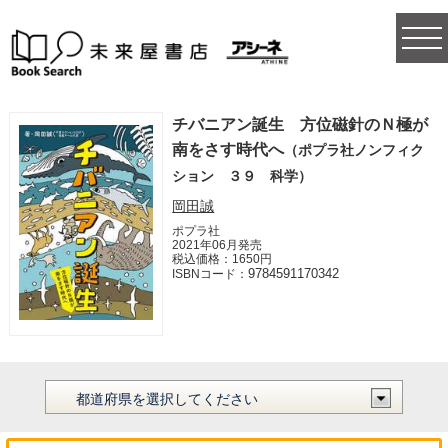
togg
navi
チバニアン誕生 方位磁針のＮ極が
南をさす時代へ
（ポプラ社ノンフィク
ション ３９ 科学）
岡田誠
ポプラ社
2021年06月発売
税込価格：1650円
9784591170342
ISBNコード：