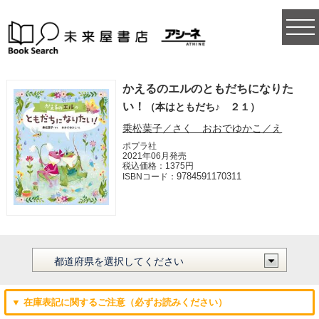
togg
navi
かえるのエルのともだちになりた
い！
（本はともだち♪ ２１）
乗松葉子／さく おおでゆかこ／え
ポプラ社
2021年06月発売
税込価格：1375円
9784591170311
ISBNコード：
▼ 在庫表記に関するご注意（必ずお読みください）