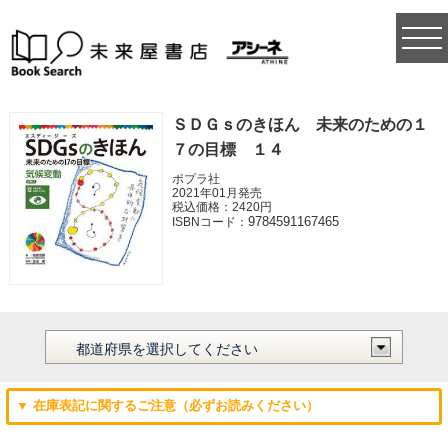
togg
navi
ＳＤＧｓのきほん 未来のための１
７の目標 １４
ポプラ社
2021年01月発売
税込価格：2420円
9784591167465
ISBNコード：
▼ 在庫表記に関するご注意（必ずお読みください）