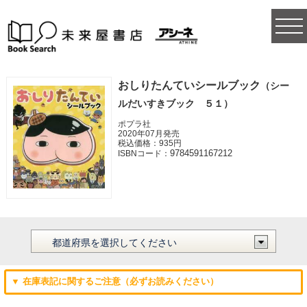
togg
navi
おしりたんていシールブック
（シー
ルだいすきブック ５１）
ポプラ社
2020年07月発売
税込価格：935円
9784591167212
ISBNコード：
▼ 在庫表記に関するご注意（必ずお読みください）