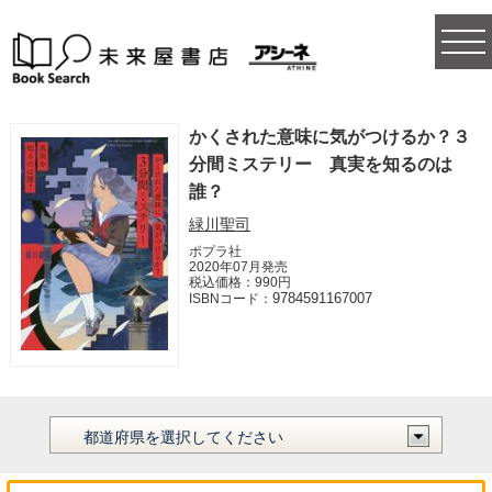
togg
navi
かくされた意味に気がつけるか？３
分間ミステリー 真実を知るのは
誰？
緑川聖司
ポプラ社
2020年07月発売
税込価格：990円
9784591167007
ISBNコード：