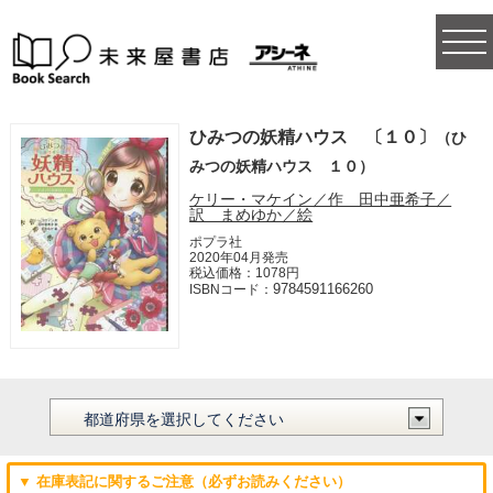
togg
navi
ひみつの妖精ハウス 〔１０〕
（ひ
みつの妖精ハウス １０）
ケリー・マケイン／作 田中亜希子／
訳 まめゆか／絵
ポプラ社
2020年04月発売
税込価格：1078円
9784591166260
ISBNコード：
▼ 在庫表記に関するご注意（必ずお読みください）