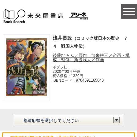
togg
navi
浅井長政
（コミック版日本の歴史 ７
４ 戦国人物伝）
後藤ひろみ／原作 加来耕三／企画・構
成・監修 斯波浅人／作画
ポプラ社
2020年03月発売
税込価格：1320円
9784591165843
ISBNコード：