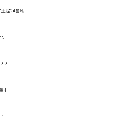
グ土屋24番地
番地
2-2
番4
－1