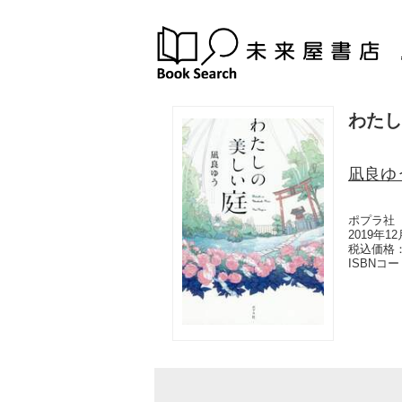
わたし
凪良ゆ
ポプラ社
2019年1
税込価格：
ISBNコ