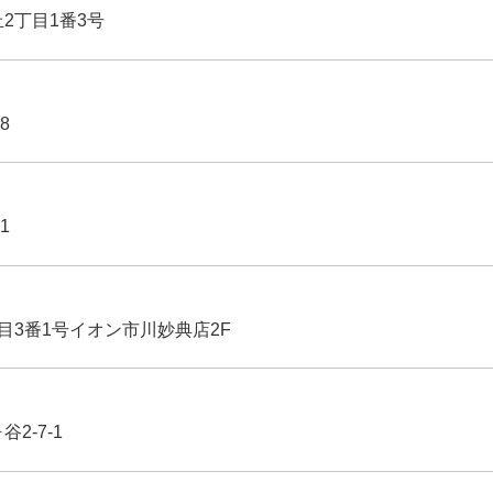
丘2丁目1番3号
8
1
丁目3番1号イオン市川妙典店2F
2-7-1