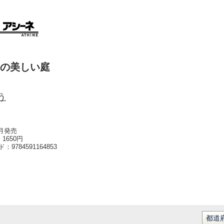
の美しい庭
う
2月発売
1650円
ード：
9784591164853