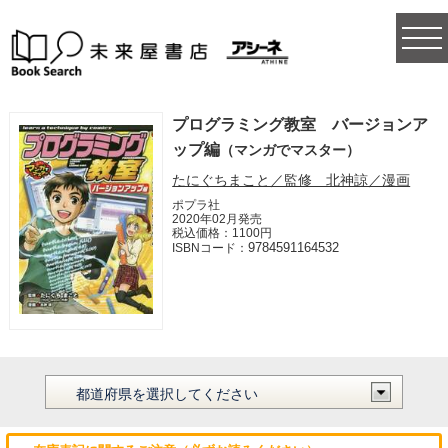
togg
navi
プログラミング教室 バージョンア
ップ編
（マンガでマスター）
たにぐちまこと／監修 北神諒／漫画
ポプラ社
2020年02月発売
税込価格：1100円
9784591164532
ISBNコード：