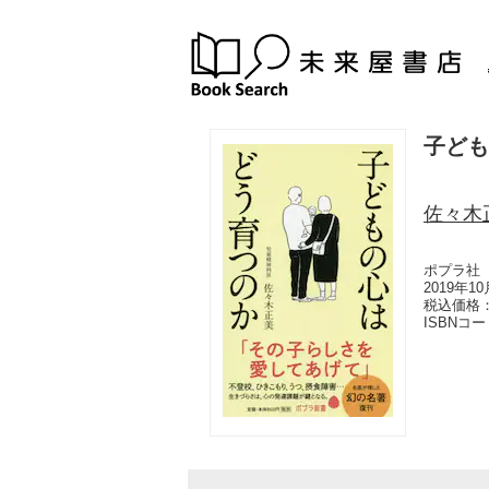
子ども
佐々木
ポプラ社
2019年1
税込価格：
ISBNコ