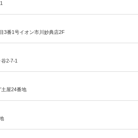
1
丁目3番1号イオン市川妙典店2F
2-7-1
グ土屋24番地
番地