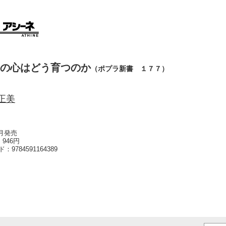
の心はどう育つのか
（ポプラ新書 １７７）
正美
0月発売
946円
ード：
9784591164389