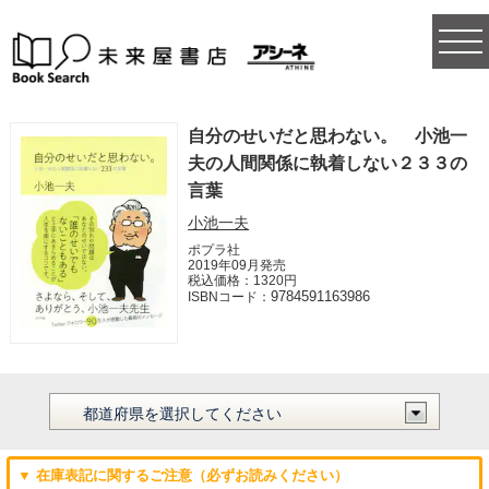
togg
navi
自分のせいだと思わない。 小池一
夫の人間関係に執着しない２３３の
言葉
小池一夫
ポプラ社
2019年09月発売
税込価格：1320円
9784591163986
ISBNコード：
▼ 在庫表記に関するご注意（必ずお読みください）