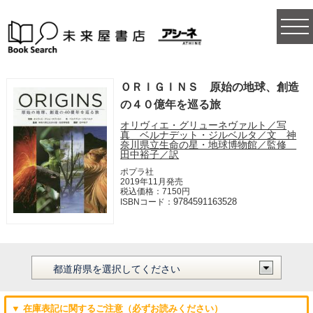
togg
navi
ＯＲＩＧＩＮＳ 原始の地球、創造
の４０億年を巡る旅
オリヴィエ・グリューネヴァルト／写
真 ベルナデット・ジルベルタ／文 神
奈川県立生命の星・地球博物館／監修
田中裕子／訳
ポプラ社
2019年11月発売
税込価格：7150円
9784591163528
ISBNコード：
▼ 在庫表記に関するご注意（必ずお読みください）