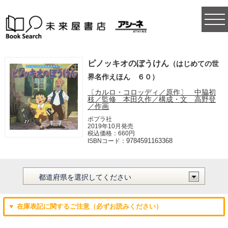
togg
navi
ピノッキオのぼうけん
（はじめての世
界名作えほん ６０）
〔カルロ・コロッディ／原作〕 中脇初
枝／監修 本田久作／構成・文 高野登
／作画
ポプラ社
2019年10月発売
税込価格：660円
9784591163368
ISBNコード：
▼ 在庫表記に関するご注意（必ずお読みください）