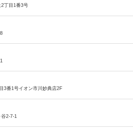
丘2丁目1番3号
8
1
丁目3番1号イオン市川妙典店2F
2-7-1