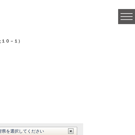
togg
navi
た１０－１）