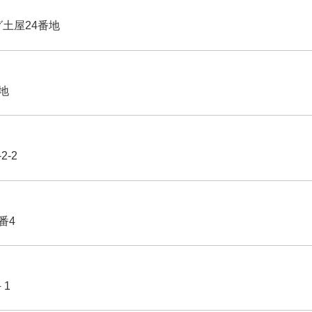
グ土屋24番地
番地
2-2
番4
－1