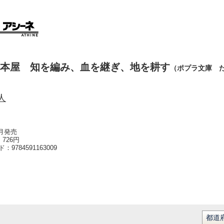
本屋 知を編み、血を継ぎ、地を耕す
（ポプラ文庫 
人
5月発売
726円
ード：
9784591163009