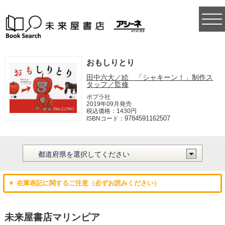
togg
navi
おもしりとり
田中六大／絵 「シャキーン！」制作ス
タッフ／監修
ポプラ社
2019年09月発売
税込価格：1430円
9784591162507
ISBNコード：
▼ 在庫表記に関するご注意（必ずお読みください）
未来屋書店マリンピア