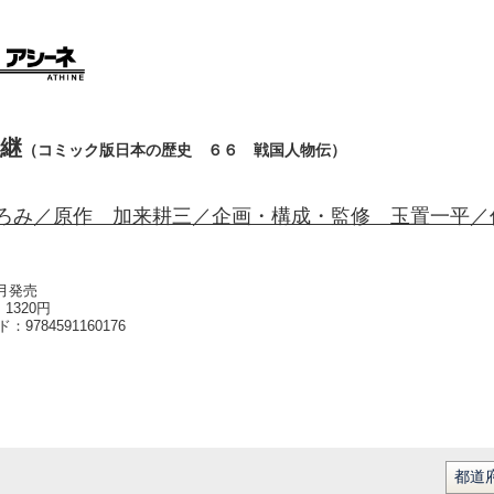
継
（コミック版日本の歴史 ６６ 戦国人物伝）
ろみ／原作 加来耕三／企画・構成・監修 玉置一平／
1月発売
1320円
ード：
9784591160176