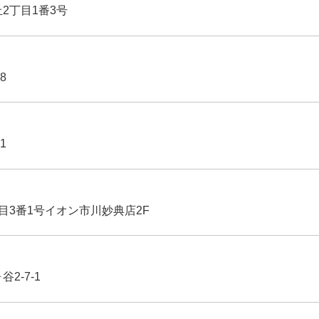
丘2丁目1番3号
8
1
丁目3番1号イオン市川妙典店2F
2-7-1