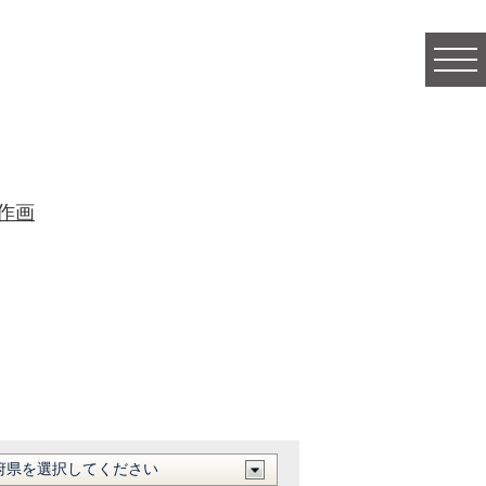
togg
navi
作画