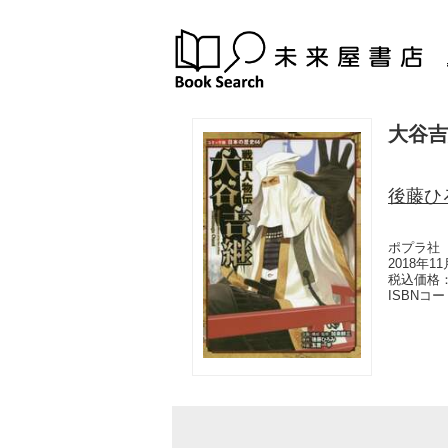
大谷吉
後藤ひ
ポプラ社
2018年1
税込価格：
ISBNコ