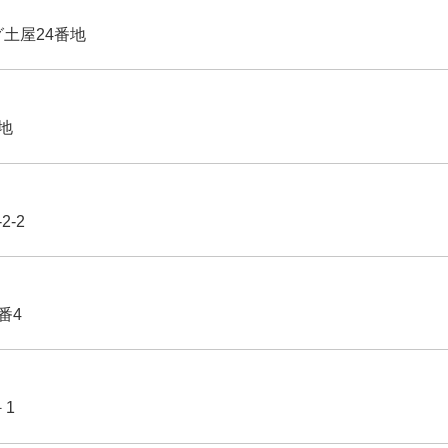
グ土屋24番地
番地
2-2
番4
－1