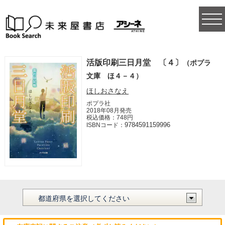
togg
navi
活版印刷三日月堂 〔４〕
（ポプラ
文庫 ほ４－４）
ほしおさなえ
ポプラ社
2018年08月発売
税込価格：748円
9784591159996
ISBNコード：