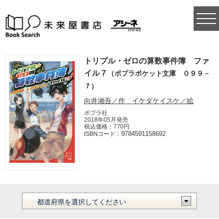
togg
navi
トリプル・ゼロの算数事件簿 ファ
イル７
（ポプラポケット文庫 ０９９－
７）
向井湘吾／作 イケダケイスケ／絵
ポプラ社
2018年05月発売
税込価格：770円
9784591158692
ISBNコード：