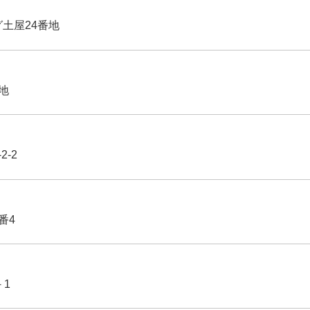
グ土屋24番地
番地
2-2
番4
－1