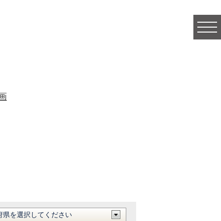
togg
navi
画