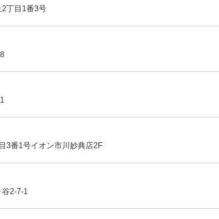
丘2丁目1番3号
8
1
丁目3番1号イオン市川妙典店2F
2-7-1