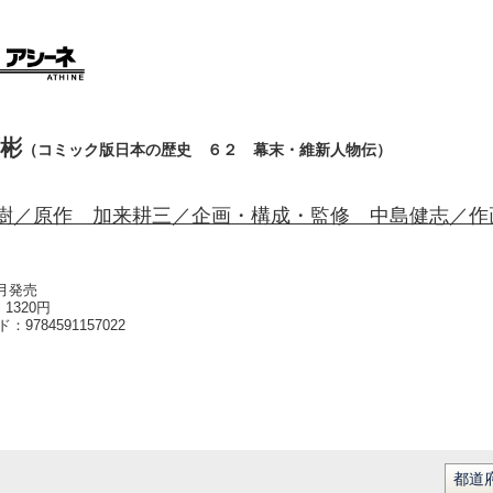
彬
（コミック版日本の歴史 ６２ 幕末・維新人物伝）
樹／原作 加来耕三／企画・構成・監修 中島健志／作
2月発売
1320円
ード：
9784591157022