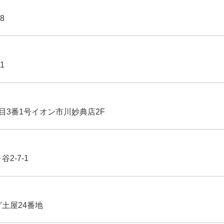
8
1
丁目3番1号イオン市川妙典店2F
2-7-1
グ土屋24番地