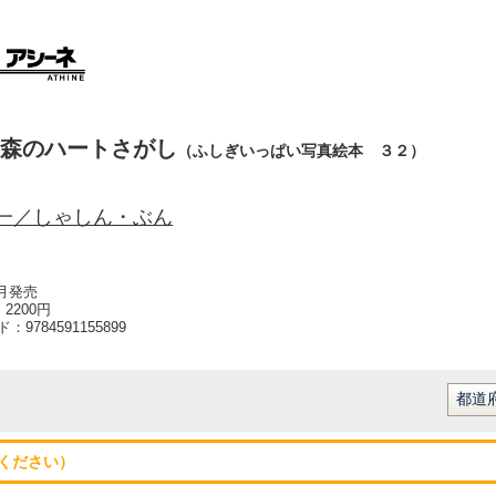
森のハートさがし
（ふしぎいっぱい写真絵本 ３２）
一／しゃしん・ぶん
1月発売
2200円
ード：
9784591155899
ください）