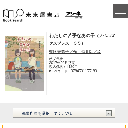
togg
navi
わたしの苦手なあの子
（ノベルズ・エ
クスプレス ３５）
朝比奈蓉子／作 酒井以／絵
ポプラ社
2017年08月発売
税込価格：1430円
9784591155189
ISBNコード：