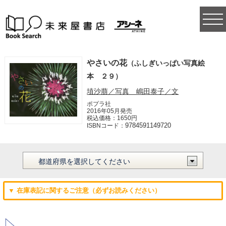
togg
navi
やさいの花
（ふしぎいっぱい写真絵
本 ２９）
埴沙萠／写真 嶋田泰子／文
ポプラ社
2016年05月発売
税込価格：1650円
9784591149720
ISBNコード：
▼ 在庫表記に関するご注意（必ずお読みください）