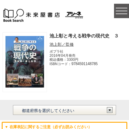
togg
navi
池上彰と考える戦争の現代史 ３
池上彰／監修
ポプラ社
2016年04月発売
税込価格：3300円
9784591148785
ISBNコード：
▼ 在庫表記に関するご注意（必ずお読みください）