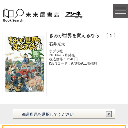
togg
navi
きみが世界を変えるなら 〔１〕
石井光太
ポプラ社
2016年07月発売
税込価格：1540円
9784591146484
ISBNコード：