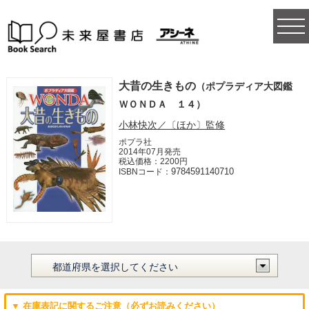
togg
navi
大昔の生きもの
（ポプラディア大図鑑
ＷＯＮＤＡ １４）
小林快次／〔ほか〕監修
ポプラ社
2014年07月発売
税込価格：2200円
9784591140710
ISBNコード：
▼ 在庫表記に関するご注意（必ずお読みください）