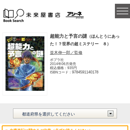
togg
navi
超能力と予言の謎
（ほんとうにあっ
た！？世界の超ミステリー ８）
並木伸一郎／監修
ポプラ社
2014年06月発売
税込価格：935円
9784591140178
ISBNコード：