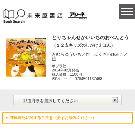
togg
navi
とりちゃんせかいいちのおべんとう
（１２支キッズのしかけえほん）
きむらゆういち／作 ふくざわゆみこ／
絵
ポプラ社
2014年02月発売
税込価格：1100円
9784591137468
ISBNコード：
▼ 在庫表記に関するご注意（必ずお読みください）