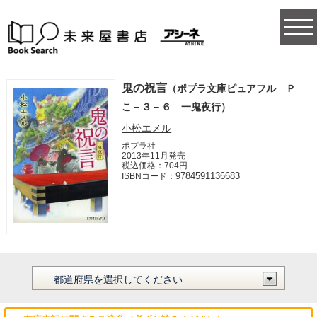
togg
navi
鬼の祝言
（ポプラ文庫ピュアフル Ｐ
こ－３－６ 一鬼夜行）
小松エメル
ポプラ社
2013年11月発売
税込価格：704円
9784591136683
ISBNコード：