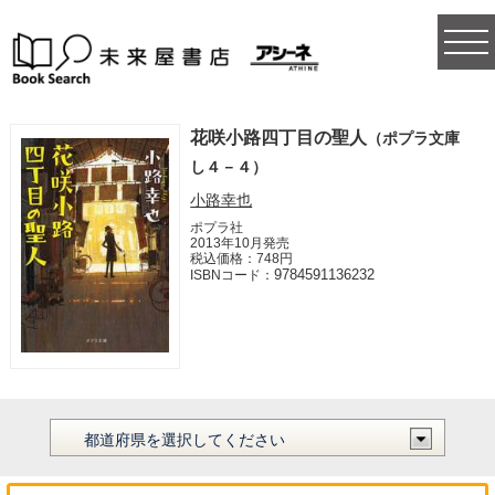
togg
navi
花咲小路四丁目の聖人
（ポプラ文庫
し４－４）
小路幸也
ポプラ社
2013年10月発売
税込価格：748円
9784591136232
ISBNコード：